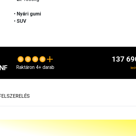
•
Nyári gumi
•
SUV
137 69
RNF
Raktáron 4+ darab
ked
FELSZERELÉS