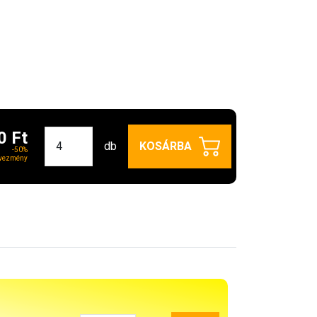
0 Ft
db
KOSÁRBA
-50%
vezmény