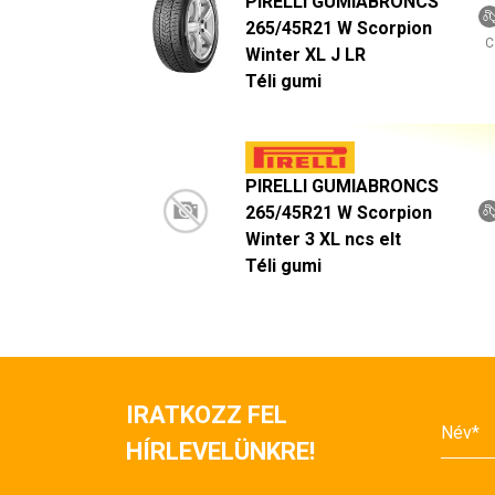
PIRELLI GUMIABRONCS
265/45R21 W Scorpion
C
Winter XL J LR
Téli gumi
PIRELLI GUMIABRONCS
265/45R21 W Scorpion
Winter 3 XL ncs elt
Téli gumi
IRATKOZZ FEL
HÍRLEVELÜNKRE!