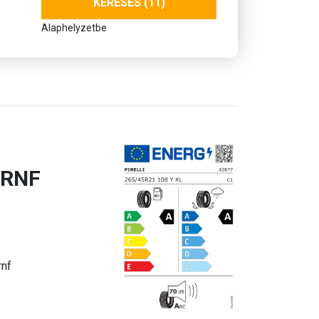
KERESÉS (11)
Alaphelyzetbe
 RNF
rnf