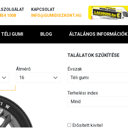
LSZOLGÁLAT
KAPCSOLAT
454 1008
INFO@GUMIDISZKONT.HU
TÉLI GUMI
BLOG
ÁLTALÁNOS INFORMÁCIÓK
TALÁLATOK SZŰKÍTÉSE
Átmérő
Évszak
Terhelési index
Erősített kivitel