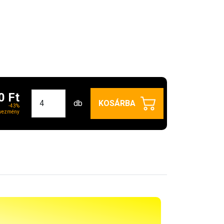
0 Ft
db
KOSÁRBA
-43%
vezmény