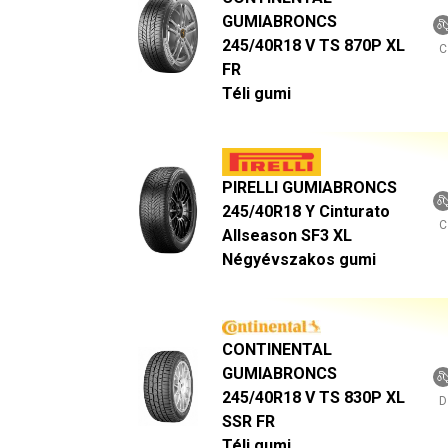
GUMIABRONCS
245/40R18 V TS 870P XL
C
FR
Téli gumi
PIRELLI GUMIABRONCS
245/40R18 Y Cinturato
C
Allseason SF3 XL
Négyévszakos gumi
CONTINENTAL
GUMIABRONCS
245/40R18 V TS 830P XL
D
SSR FR
Téli gumi