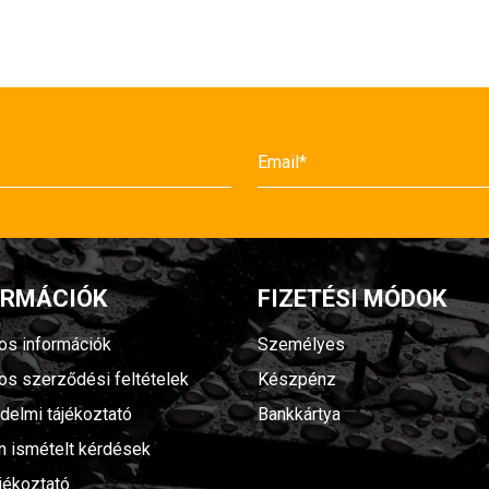
ORMÁCIÓK
FIZETÉSI MÓDOK
nos információk
Személyes
nos szerződési feltételek
Készpénz
delmi tájékoztató
Bankkártya
n ismételt kérdések
jékoztató