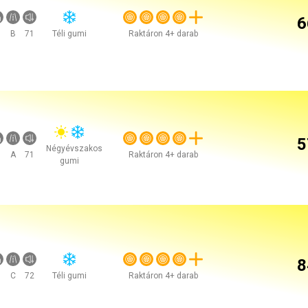
6
B
71
Téli gumi
Raktáron 4+ darab
5
Négyévszakos
A
71
Raktáron 4+ darab
gumi
8
C
72
Téli gumi
Raktáron 4+ darab