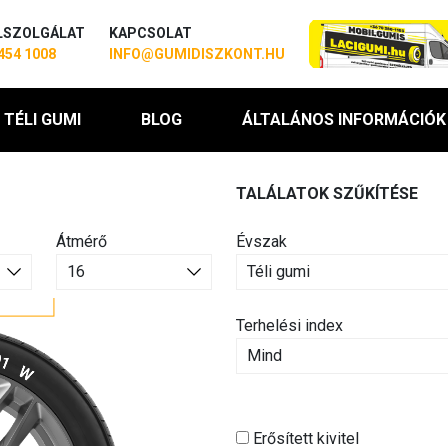
LSZOLGÁLAT
KAPCSOLAT
454 1008
INFO@GUMIDISZKONT.HU
TÉLI GUMI
BLOG
ÁLTALÁNOS INFORMÁCIÓK
TALÁLATOK SZŰKÍTÉSE
Átmérő
Évszak
Terhelési index
Erősített kivitel