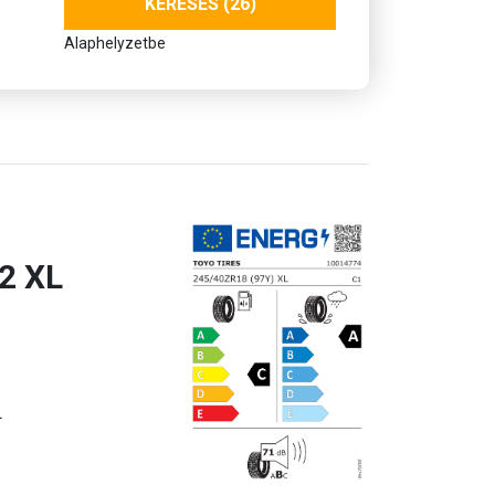
KERESÉS (26)
Alaphelyzetbe
2 XL
L