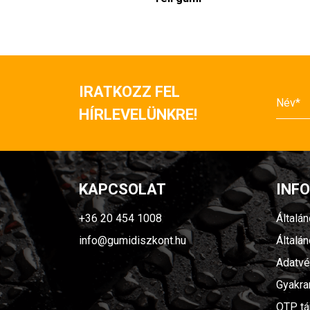
IRATKOZZ FEL
HÍRLEVELÜNKRE!
KAPCSOLAT
INF
+36 20 454 1008
Általá
info@gumidiszkont.hu
Általá
Adatvé
Gyakra
OTP tá