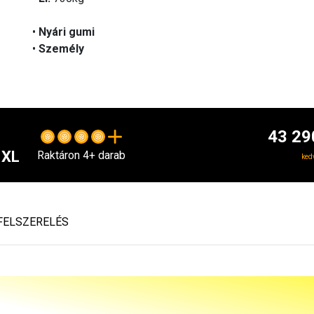
•
Nyári gumi
•
Személy
43 29
 XL
Raktáron 4+ darab
ked
FELSZERELÉS