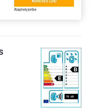
KERESÉS (28)
Alaphelyzetbe
S