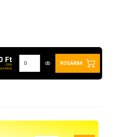
0 Ft
db
KOSÁRBA
-54%
vezmény