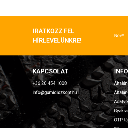
IRATKOZZ FEL
HÍRLEVELÜNKRE!
KAPCSOLAT
INF
+36 20 454 1008
Általá
info@gumidiszkont.hu
Általá
Adatvé
Gyakra
OTP tá