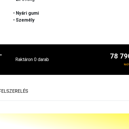
•
Nyári gumi
•
Személy
-
78 79
Raktáron 0 darab
ked
FELSZERELÉS