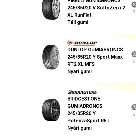
PIRELLI GUMIABRONCS
245/35R20 V SottoZero 2
D
XL RunFlat
Téli gumi
DUNLOP GUMIABRONCS
245/35R20 Y Sport Maxx
D
RT2 XL MFS
Nyári gumi
BRIDGESTONE
GUMIABRONCS
245/35R20 Y
D
PotenzaSport RFT
Nyári gumi