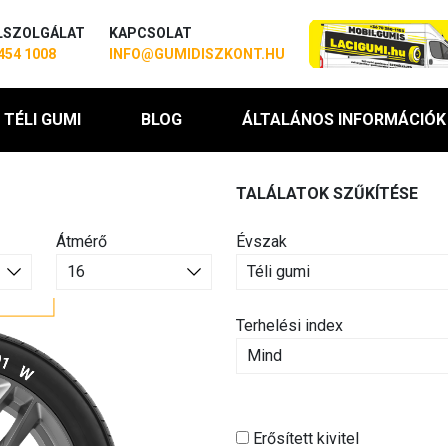
LSZOLGÁLAT
KAPCSOLAT
454 1008
INFO@GUMIDISZKONT.HU
TÉLI GUMI
BLOG
ÁLTALÁNOS INFORMÁCIÓK
TALÁLATOK SZŰKÍTÉSE
Átmérő
Évszak
Terhelési index
Erősített kivitel