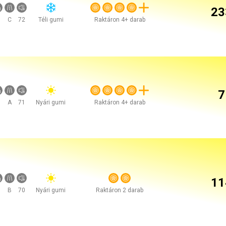
23
C
72
Téli gumi
Raktáron 4+ darab
7
A
71
Nyári gumi
Raktáron 4+ darab
11
B
70
Nyári gumi
Raktáron 2 darab