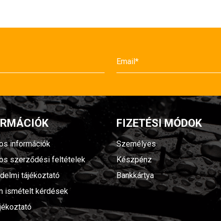
ORMÁCIÓK
FIZETÉSI MÓDOK
nos információk
Személyes
nos szerződési feltételek
Készpénz
delmi tájékoztató
Bankkártya
n ismételt kérdések
jékoztató