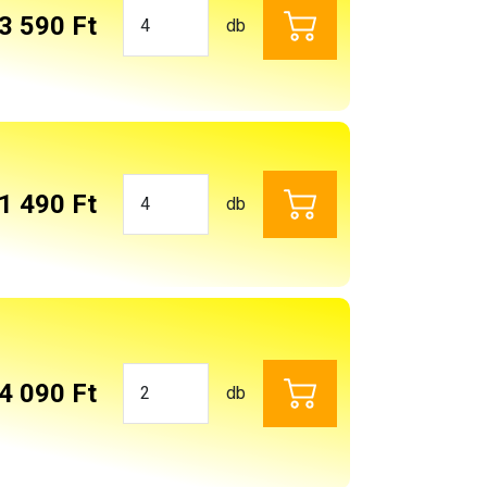
3 590 Ft
db
1 490 Ft
db
4 090 Ft
db