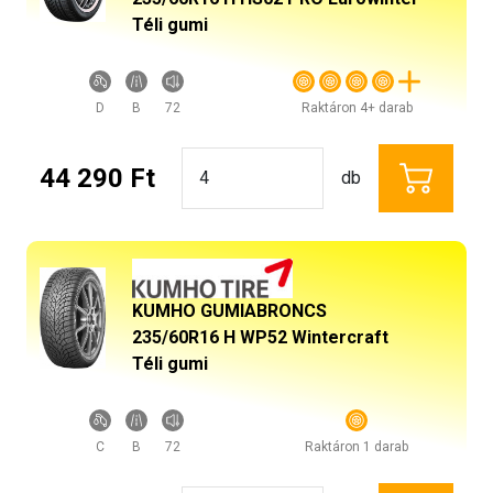
Téli gumi
D
B
72
Raktáron 4+ darab
44 290 Ft
db
KUMHO GUMIABRONCS
235/60R16 H WP52 Wintercraft
Téli gumi
C
B
72
Raktáron 1 darab