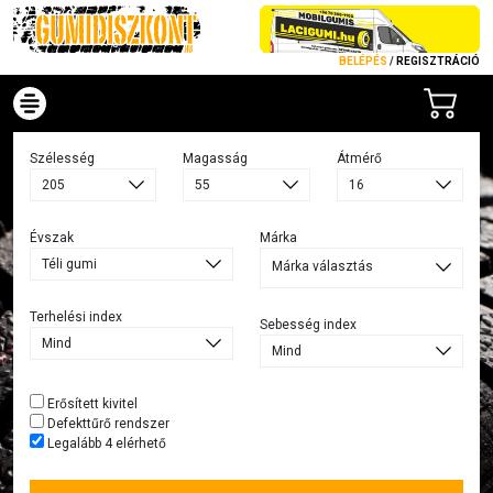
BELÉPÉS
/
REGISZTRÁCIÓ
Szélesség
Magasság
Átmérő
Évszak
Márka
Márka választás
Terhelési index
Sebesség index
Erősített kivitel
Defekttűrő rendszer
Legalább 4 elérhető