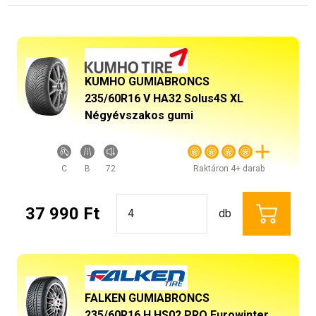
KUMHO GUMIABRONCS
235/60R16 V HA32 Solus4S XL
Négyévszakos gumi
C
B
72
Raktáron 4+ darab
37 990 Ft
db
FALKEN GUMIABRONCS
235/60R16 H HS02 PRO Eurowinter