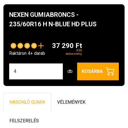
NEXEN GUMIABRONCS -
235/60R16 H N-BLUE HD PLUS
37 290 Ft
-43%
Raktáron 4+ darab
kedvezmény
db
KOSÁRBA
HASONLÓ GUMIK
VÉLEMÉNYEK
FELSZERELÉS