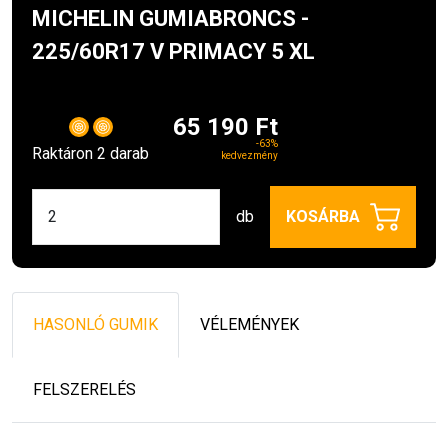
MICHELIN GUMIABRONCS -
225/60R17 V PRIMACY 5 XL
65 190 Ft
-63%
Raktáron 2 darab
kedvezmény
db
KOSÁRBA
HASONLÓ GUMIK
VÉLEMÉNYEK
FELSZERELÉS