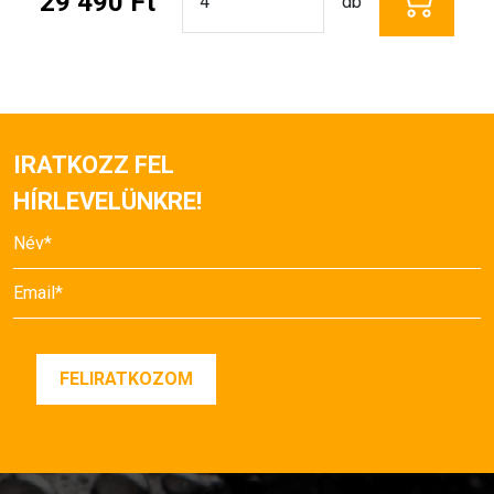
29 490 Ft
db
IRATKOZZ FEL
HÍRLEVELÜNKRE!