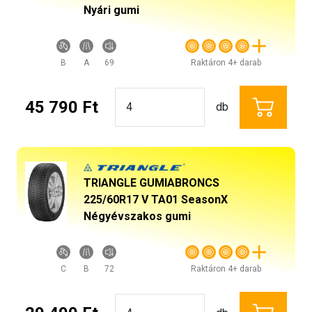
Nyári gumi
B
A
69
Raktáron 4+ darab
45 790 Ft
db
TRIANGLE GUMIABRONCS
225/60R17 V TA01 SeasonX
Négyévszakos gumi
C
B
72
Raktáron 4+ darab