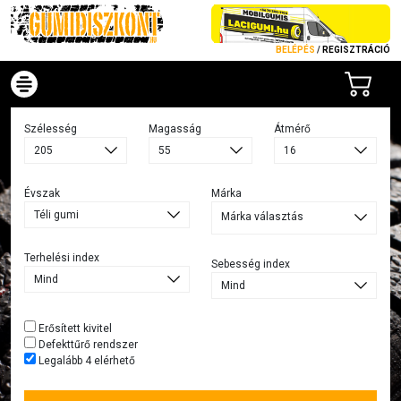
BELÉPÉS
/
REGISZTRÁCIÓ
Szélesség
Magasság
Átmérő
Évszak
Márka
Márka választás
Terhelési index
Sebesség index
Erősített kivitel
Defekttűrő rendszer
Legalább 4 elérhető