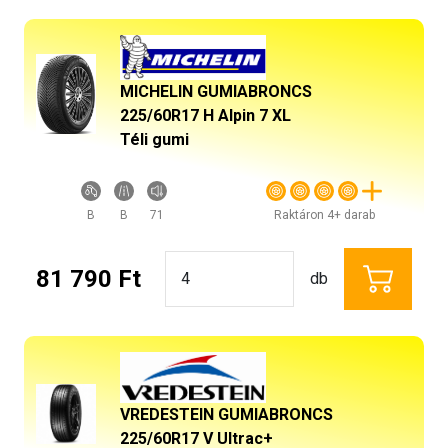
MICHELIN GUMIABRONCS
225/60R17 H Alpin 7 XL
Téli gumi
B
B
71
Raktáron 4+ darab
81 790 Ft
db
VREDESTEIN GUMIABRONCS
225/60R17 V Ultrac+