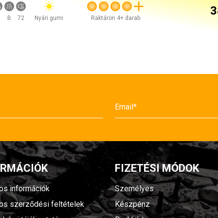
3
B
72
Nyári gumi
Raktáron 4+ darab
ORMÁCIÓK
FIZETÉSI MÓDOK
nos információk
Személyes
nos szerződési feltételek
Készpénz