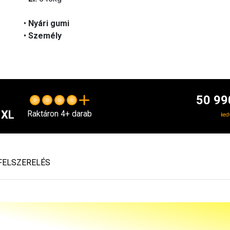
•
Nyári gumi
•
Személy
50 99
 XL
Raktáron 4+ darab
ked
FELSZERELÉS