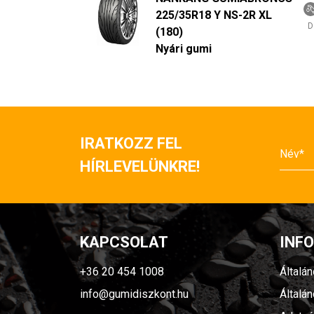
225/35R18 Y NS-2R XL
D
(180)
Nyári gumi
IRATKOZZ FEL
HÍRLEVELÜNKRE!
KAPCSOLAT
INF
+36 20 454 1008
Általá
info@gumidiszkont.hu
Általá