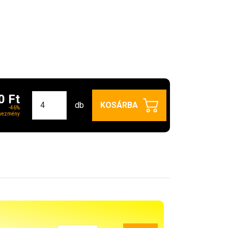
0 Ft
db
KOSÁRBA
-46%
vezmény