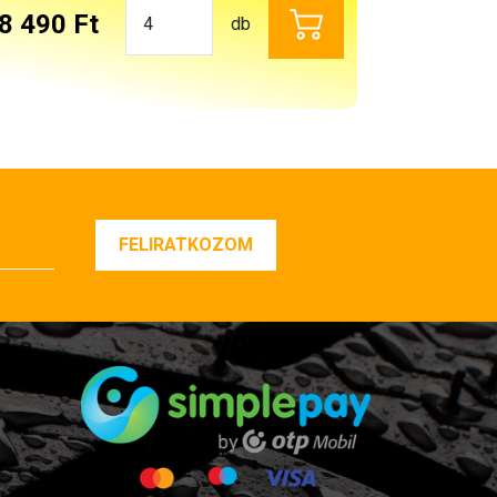
8 490 Ft
db