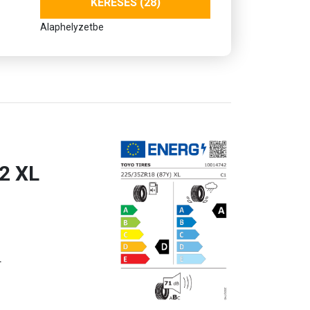
KERESÉS (28)
Alaphelyzetbe
2 XL
L