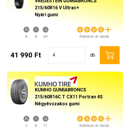
VREDESTEIN GUMIABRONCS
215/60R16 V Ultrac+
Nyári gumi
B
A
69
Raktáron 4+ darab
41 990 Ft
db
KUMHO GUMIABRONCS
215/60R16C T CX11 Portran 4S
Négyévszakos gumi
C
B
71
Raktáron 4+ darab