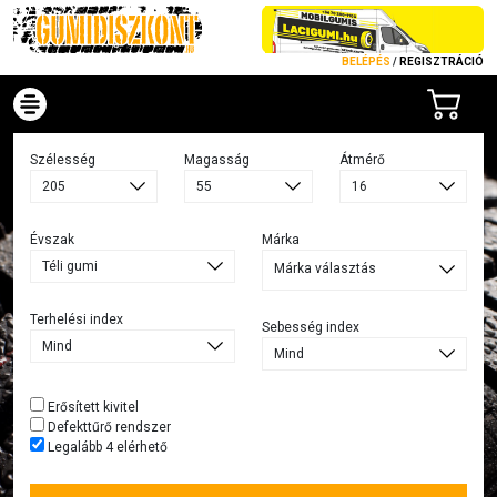
BELÉPÉS
/
REGISZTRÁCIÓ
Szélesség
Magasság
Átmérő
Évszak
Márka
Márka választás
Terhelési index
Sebesség index
Erősített kivitel
Defekttűrő rendszer
Legalább 4 elérhető