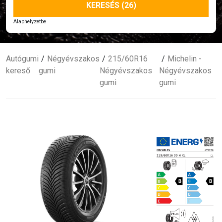
KERESÉS (26)
Alaphelyzetbe
Autógumi
Négyévszakos
215/60R16
Michelin -
kereső
gumi
Négyévszakos
Négyévszakos
gumi
gumi