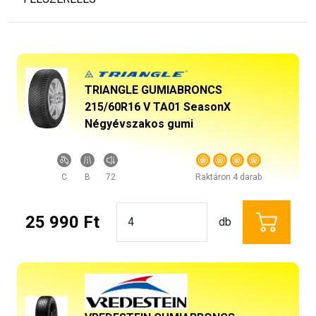
TRIANGLE GUMIABRONCS
215/60R16 V TA01 SeasonX
Négyévszakos gumi
C
B
72
Raktáron 4 darab
25 990 Ft
db