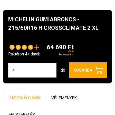
MICHELIN GUMIABRONCS -
215/60R16 H CROSSCLIMATE 2 XL
64 690 Ft
-64%
Raktáron 4+ darab
kedvezmény
db
KOSÁRBA
HASONLÓ GUMIK
VÉLEMÉNYEK
FELSZERELÉS