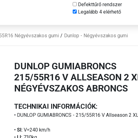
Defekttűrő rendszer
Legalább 4 elérhető
55R16 Négyévszakos gumi
Dunlop - Négyévszakos gumi
DUNLOP GUMIABRONCS
215/55R16 V ALLSEASON 2 X
NÉGYÉVSZAKOS ABRONCS
TECHNIKAI INFORMÁCIÓK:
• DUNLOP GUMIABRONCS - 215/55R16 V Allseason 2 X
•
SI:
V=240 km/h
•
LI:
730kg