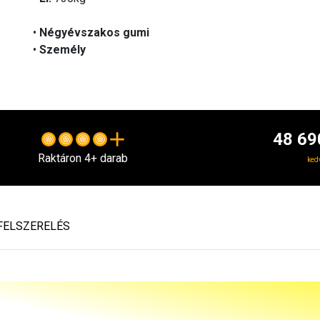
•
Négyévszakos gumi
•
Személy
48 69
Raktáron 4+ darab
ked
FELSZERELÉS