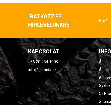
IRATKOZZ FEL
HÍRLEVELÜNKRE!
KAPCSOLAT
INF
+36 20 454 1008
Általá
info@gumidiszkont.hu
Általá
Adatvé
Gyakra
OTP tá
Sitem