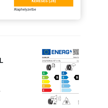
KERESÉS (28)
Alaphelyzetbe
L
L