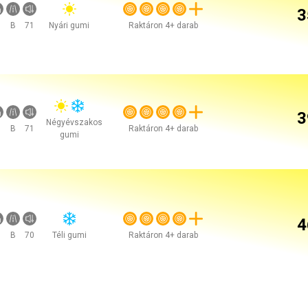
3
B
71
Nyári gumi
Raktáron 4+ darab
3
Négyévszakos
B
71
Raktáron 4+ darab
gumi
4
B
70
Téli gumi
Raktáron 4+ darab