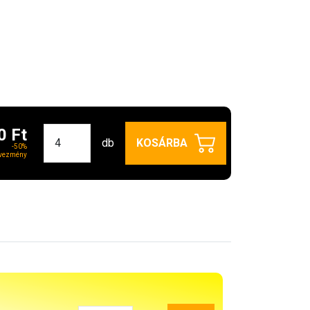
0 Ft
db
KOSÁRBA
-50%
vezmény