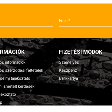
ORMÁCIÓK
FIZETÉSI MÓDOK
nos információk
Személyes
nos szerződési feltételek
Készpénz
delmi tájékoztató
Bankkártya
n ismételt kérdések
jékoztató
ap