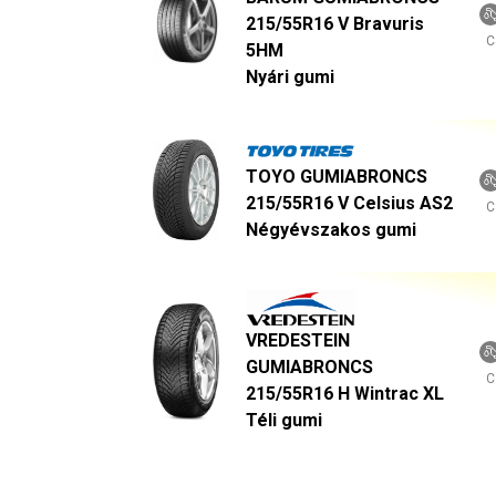
215/55R16 V Bravuris
C
5HM
Nyári gumi
TOYO GUMIABRONCS
215/55R16 V Celsius AS2
C
Négyévszakos gumi
VREDESTEIN
GUMIABRONCS
C
215/55R16 H Wintrac XL
Téli gumi