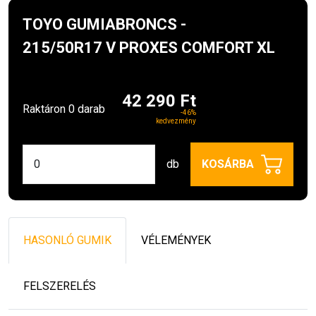
TOYO GUMIABRONCS -
215/50R17 V PROXES COMFORT XL
42 290 Ft
Raktáron 0 darab
-46%
kedvezmény
db
KOSÁRBA
HASONLÓ GUMIK
VÉLEMÉNYEK
FELSZERELÉS