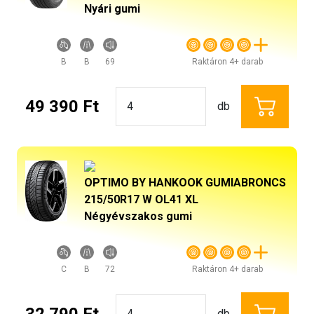
Nyári gumi
B
B
69
Raktáron 4+ darab
49 390 Ft
db
OPTIMO BY HANKOOK GUMIABRONCS
215/50R17 W OL41 XL
Négyévszakos gumi
C
B
72
Raktáron 4+ darab
32 790 Ft
db