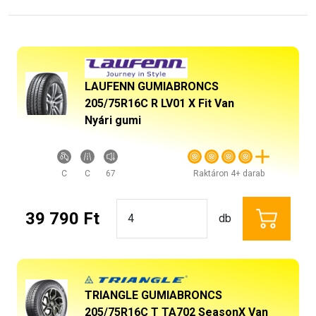
LAUFENN GUMIABRONCS
205/75R16C R LV01 X Fit Van
Nyári gumi
C
C
67
Raktáron 4+ darab
39 790 Ft
db
TRIANGLE GUMIABRONCS
205/75R16C T TA702 SeasonX Van