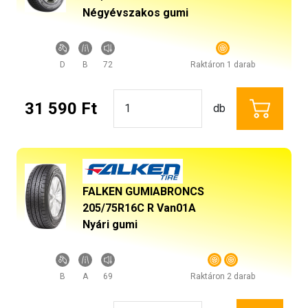
Négyévszakos gumi
D
B
72
Raktáron 1 darab
31 590 Ft
db
FALKEN GUMIABRONCS
205/75R16C R Van01A
Nyári gumi
B
A
69
Raktáron 2 darab