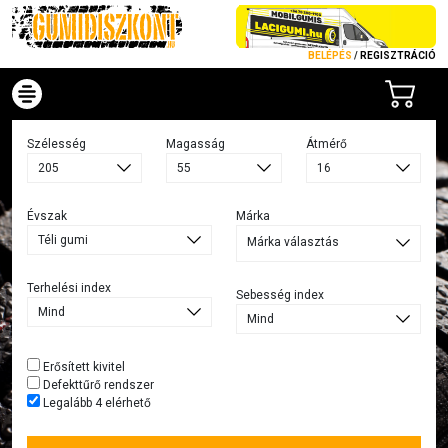
BELÉPÉS
/
REGISZTRÁCIÓ
Szélesség
Magasság
Átmérő
Évszak
Márka
Márka választás
Terhelési index
Sebesség index
Erősített kivitel
Defekttűrő rendszer
Legalább 4 elérhető