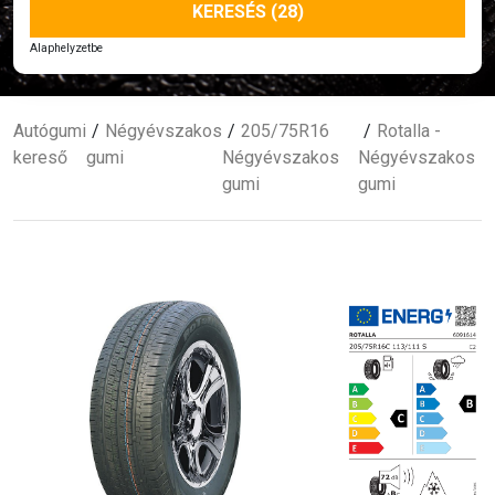
KERESÉS (28)
Alaphelyzetbe
Autógumi
Négyévszakos
205/75R16
Rotalla -
kereső
gumi
Négyévszakos
Négyévszakos
gumi
gumi