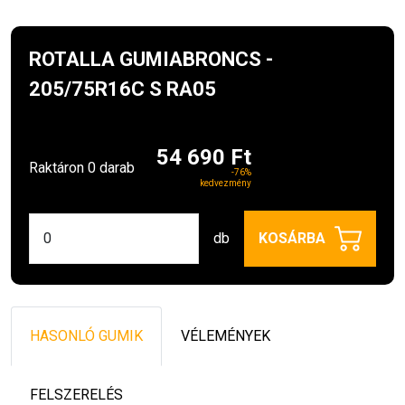
ROTALLA GUMIABRONCS -
205/75R16C S RA05
54 690 Ft
Raktáron 0 darab
-76%
kedvezmény
db
KOSÁRBA
HASONLÓ GUMIK
VÉLEMÉNYEK
FELSZERELÉS