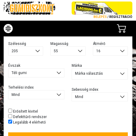
BELÉPÉS
/
REGISZTRÁCIÓ
Szélesség
Magasság
Átmérő
Évszak
Márka
Márka választás
Terhelési index
Sebesség index
Erősített kivitel
Defekttűrő rendszer
Legalább 4 elérhető