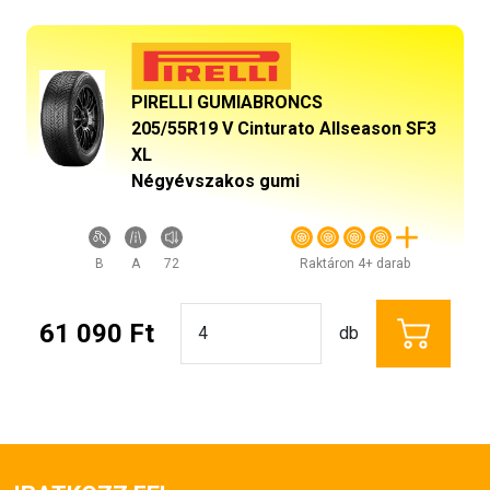
PIRELLI GUMIABRONCS
205/55R19 V Cinturato Allseason SF3
XL
Négyévszakos gumi
B
A
72
Raktáron 4+ darab
61 090 Ft
db