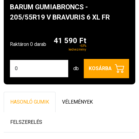
BARUM GUMIABRONCS -
205/55R19 V BRAVURIS 6 XL FR
41 590 Ft
Raktáron 0 darab
-63%
kedvezmény
db
KOSÁRBA
HASONLÓ GUMIK
VÉLEMÉNYEK
FELSZERELÉS