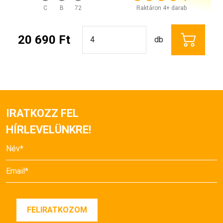
C
B
72
Raktáron 4+ darab
20 690 Ft
db
IRATKOZZ FEL
HÍRLEVELÜNKRE!