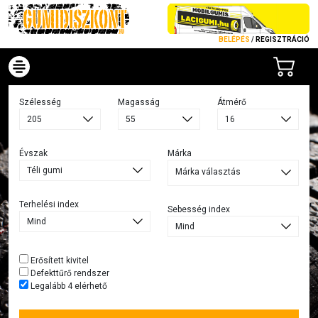
BELÉPÉS
/
REGISZTRÁCIÓ
Szélesség
Magasság
Átmérő
Évszak
Márka
Márka választás
Terhelési index
Sebesség index
Erősített kivitel
Defekttűrő rendszer
Legalább 4 elérhető