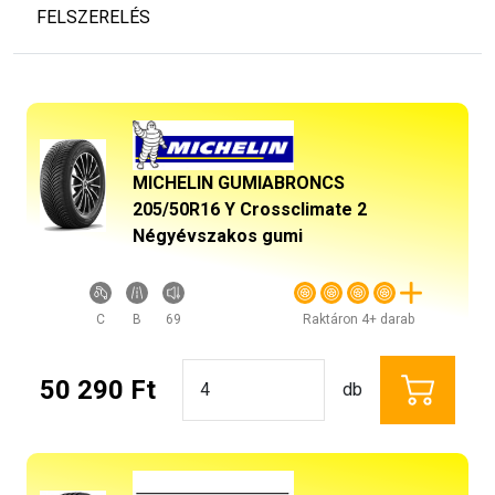
FELSZERELÉS
MICHELIN GUMIABRONCS
205/50R16 Y Crossclimate 2
Négyévszakos gumi
C
B
69
Raktáron 4+ darab
50 290 Ft
db