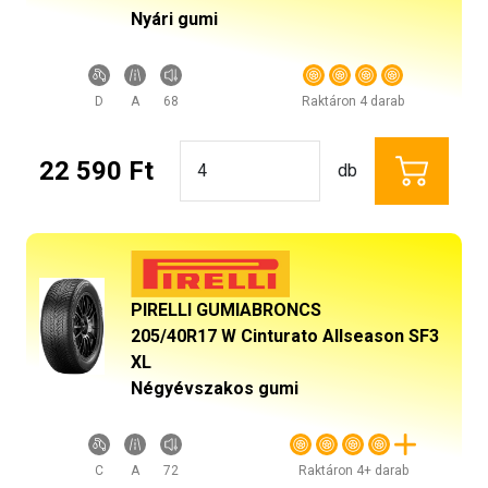
Nyári gumi
D
A
68
Raktáron 4 darab
22 590 Ft
db
PIRELLI GUMIABRONCS
205/40R17 W Cinturato Allseason SF3
XL
Négyévszakos gumi
C
A
72
Raktáron 4+ darab