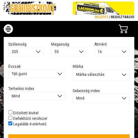
BELÉPÉS
/
REGISZTRÁCIÓ
Szélesség
Magasság
Átmérő
Évszak
Márka
Márka választás
Terhelési index
Sebesség index
Erősített kivitel
Defekttűrő rendszer
Legalább 4 elérhető