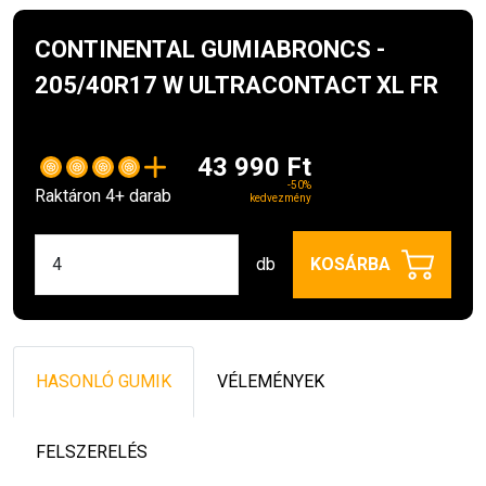
CONTINENTAL GUMIABRONCS -
205/40R17 W ULTRACONTACT XL FR
43 990 Ft
-50%
Raktáron 4+ darab
kedvezmény
db
KOSÁRBA
HASONLÓ GUMIK
VÉLEMÉNYEK
FELSZERELÉS