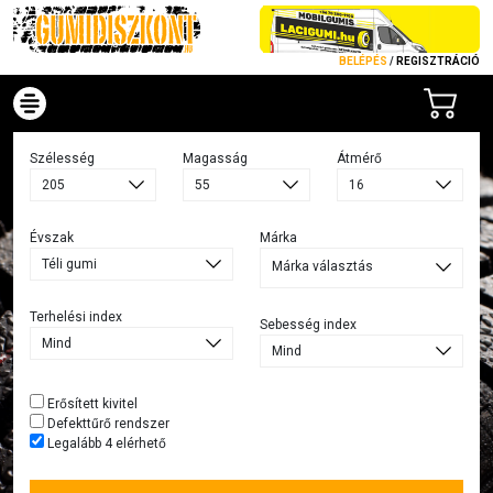
BELÉPÉS
/
REGISZTRÁCIÓ
Szélesség
Magasság
Átmérő
Évszak
Márka
Márka választás
Terhelési index
Sebesség index
Erősített kivitel
Defekttűrő rendszer
Legalább 4 elérhető