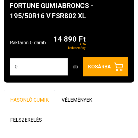
FORTUNE GUMIABRONCS -
195/50R16 V FSR802 XL
14 890 Ft
Raktáron 0 darab
-40%
kedvezmény
db
KOSÁRBA
HASONLÓ GUMIK
VÉLEMÉNYEK
FELSZERELÉS