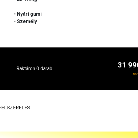
•
Nyári gumi
•
Személy
31 99
Raktáron 0 darab
ked
FELSZERELÉS