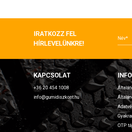
IRATKOZZ FEL
HÍRLEVELÜNKRE!
KAPCSOLAT
INF
+36 20 454 1008
Általá
info@gumidiszkont.hu
Általá
Adatvé
Gyakra
OTP tá