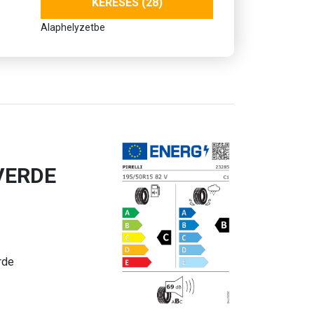
KERESÉS (28)
Alaphelyzetbe
VERDE
rde