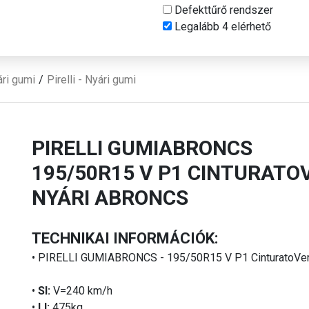
Defekttűrő rendszer
Legalább 4 elérhető
ri gumi
Pirelli - Nyári gumi
PIRELLI GUMIABRONCS
195/50R15 V P1 CINTURATO
NYÁRI ABRONCS
TECHNIKAI INFORMÁCIÓK:
• PIRELLI GUMIABRONCS - 195/50R15 V P1 CinturatoVe
•
SI:
V=240 km/h
•
LI:
475kg