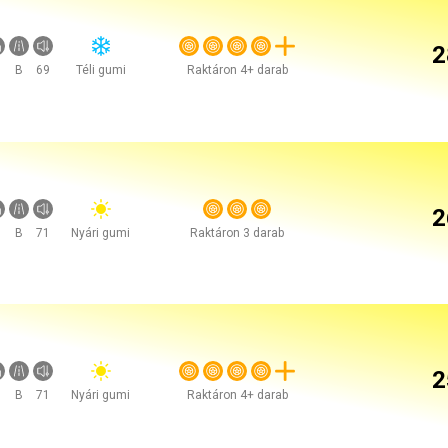
2
B
69
Téli gumi
Raktáron 4+ darab
2
B
71
Nyári gumi
Raktáron 3 darab
2
B
71
Nyári gumi
Raktáron 4+ darab