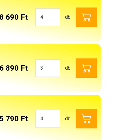
8 690 Ft
db
6 890 Ft
db
5 790 Ft
db