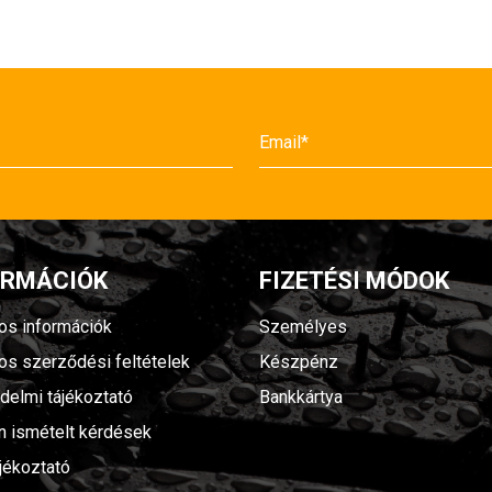
ORMÁCIÓK
FIZETÉSI MÓDOK
nos információk
Személyes
nos szerződési feltételek
Készpénz
delmi tájékoztató
Bankkártya
n ismételt kérdések
jékoztató