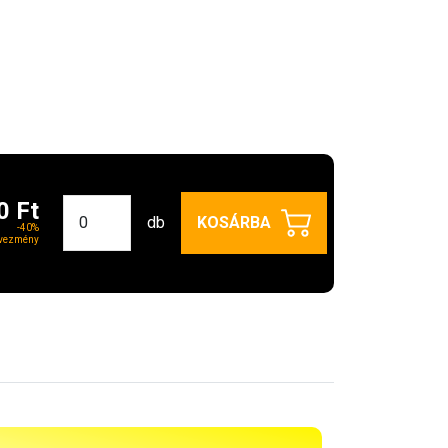
0 Ft
db
KOSÁRBA
-40%
vezmény