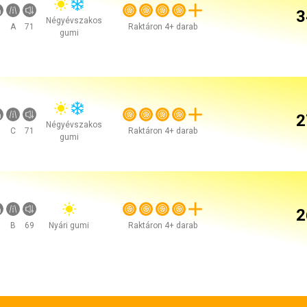
3
Négyévszakos
A
71
Raktáron 4+ darab
gumi
2
Négyévszakos
C
71
Raktáron 4+ darab
gumi
2
B
69
Nyári gumi
Raktáron 4+ darab