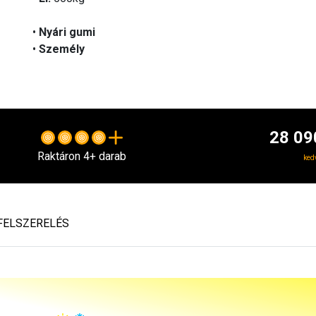
•
Nyári gumi
•
Személy
28 09
Raktáron 4+ darab
ked
FELSZERELÉS