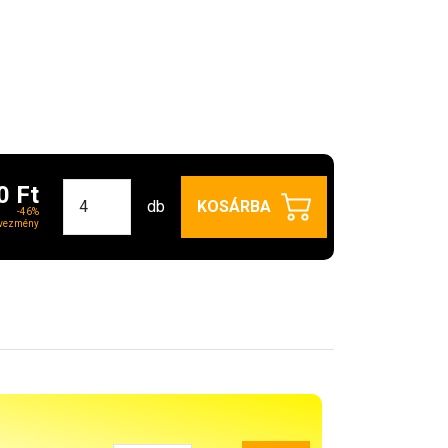
0 Ft
db
KOSÁRBA
-46%
vezmény