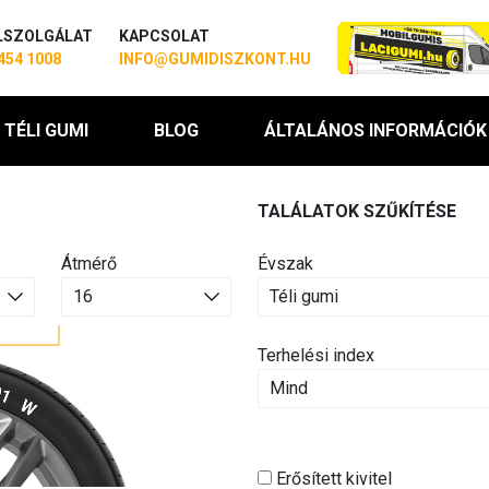
LSZOLGÁLAT
KAPCSOLAT
454 1008
INFO@GUMIDISZKONT.HU
TÉLI GUMI
BLOG
ÁLTALÁNOS INFORMÁCIÓK
TALÁLATOK SZŰKÍTÉSE
Átmérő
Évszak
Terhelési index
Erősített kivitel