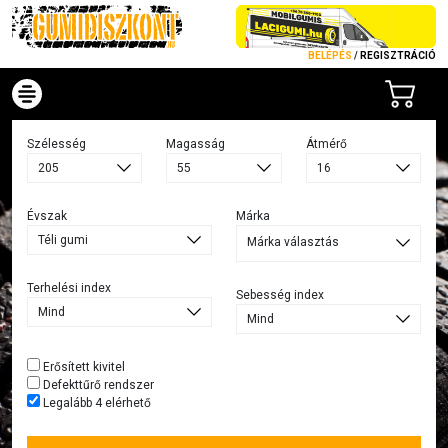
BELÉPÉS
/
REGISZTRÁCIÓ
Szélesség
Magasság
Átmérő
Évszak
Márka
Márka választás
Terhelési index
Sebesség index
Erősített kivitel
Defekttűrő rendszer
Legalább 4 elérhető