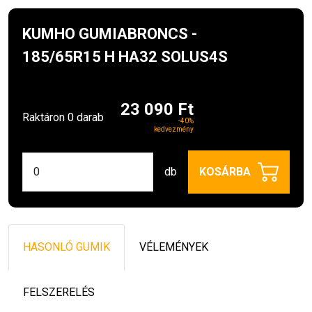
KUMHO GUMIABRONCS -
185/65R15 H HA32 SOLUS4S
23 090 Ft
Raktáron 0 darab
-40%
kedvezmény
db
KOSÁRBA
HASONLÓ GUMIK
VÉLEMÉNYEK
FELSZERELÉS