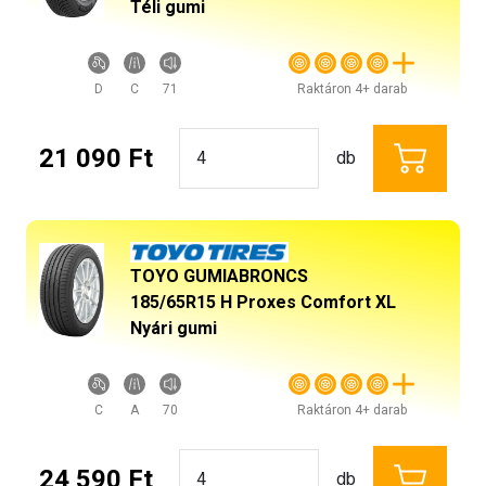
Téli gumi
D
C
71
Raktáron 4+ darab
21 090 Ft
db
TOYO GUMIABRONCS
185/65R15 H Proxes Comfort XL
Nyári gumi
C
A
70
Raktáron 4+ darab
24 590 Ft
db