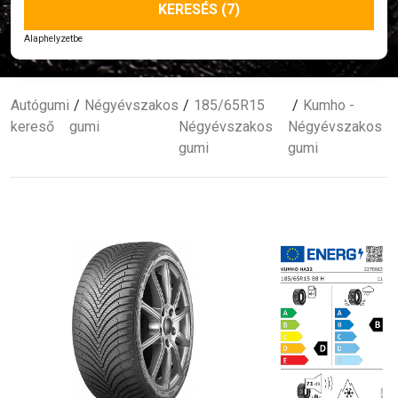
KERESÉS (7)
Alaphelyzetbe
Autógumi
Négyévszakos
185/65R15
Kumho -
kereső
gumi
Négyévszakos
Négyévszakos
gumi
gumi