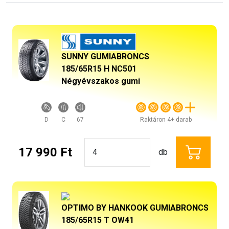
SUNNY GUMIABRONCS
185/65R15 H NC501
Négyévszakos gumi
D
C
67
Raktáron 4+ darab
17 990 Ft
db
OPTIMO BY HANKOOK GUMIABRONCS
185/65R15 T OW41