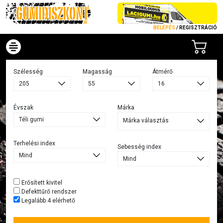
BELÉPÉS
/
REGISZTRÁCIÓ
Szélesség
Magasság
Átmérő
Évszak
Márka
Márka választás
Terhelési index
Sebesség index
Erősített kivitel
Defekttűrő rendszer
Legalább 4 elérhető