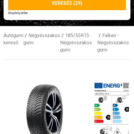
KERESÉS (29)
Alaphelyzetbe
Autógumi
Négyévszakos
185/55R15
Falken -
kereső
gumi
Négyévszakos
Négyévszakos
gumi
gumi