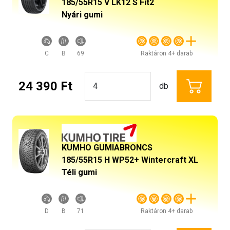
185/55R15 V LK12 S Fit2
Nyári gumi
C
B
69
Raktáron 4+ darab
24 390 Ft
db
KUMHO GUMIABRONCS
185/55R15 H WP52+ Wintercraft XL
Téli gumi
D
B
71
Raktáron 4+ darab