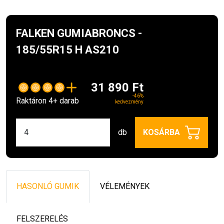
FALKEN GUMIABRONCS -
185/55R15 H AS210
31 890 Ft
-46%
Raktáron 4+ darab
kedvezmény
db
KOSÁRBA
HASONLÓ GUMIK
VÉLEMÉNYEK
FELSZERELÉS