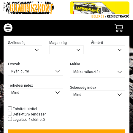
BELÉPÉS
/
REGISZTRÁCIÓ
Szélesség
Magasság
Átmérő
Évszak
Márka
Márka választás
Terhelési index
Sebesség index
Erősített kivitel
Defekttűrő rendszer
Legalább 4 elérhető