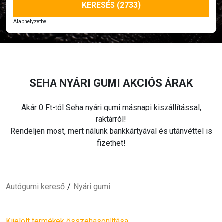
KERESÉS (2733)
Alaphelyzetbe
SEHA
NYÁRI
GUMI AKCIÓS ÁRAK
Akár 0 Ft-tól Seha
nyári
gumi másnapi kiszállítással,
raktárról!
Rendeljen most, mert nálunk bankkártyával és utánvéttel is
fizethet!
Autógumi kereső
Nyári
gumi
Kijelölt termékek összehasonlítása