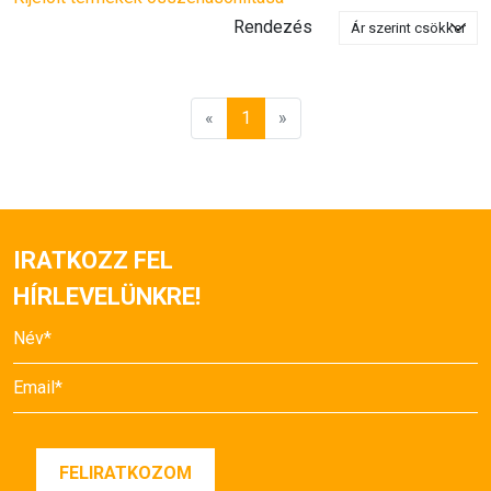
Rendezés
«
1
»
IRATKOZZ FEL
HÍRLEVELÜNKRE!