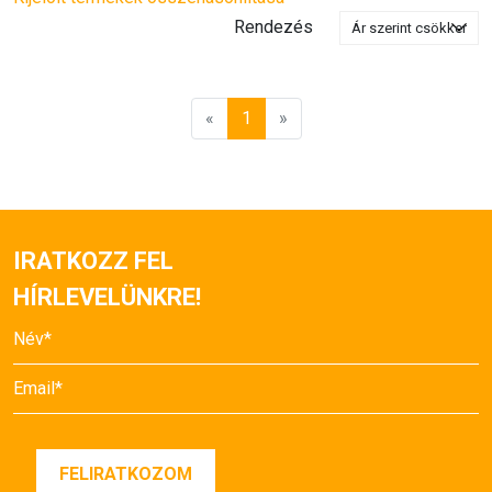
Rendezés
«
1
»
IRATKOZZ FEL
HÍRLEVELÜNKRE!