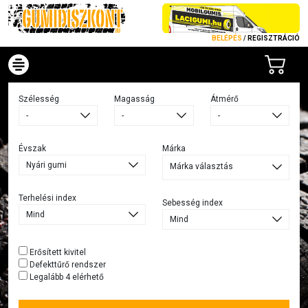
BELÉPÉS
/
REGISZTRÁCIÓ
Szélesség
Magasság
Átmérő
Évszak
Márka
Márka választás
Terhelési index
Sebesség index
Erősített kivitel
Defekttűrő rendszer
Legalább 4 elérhető