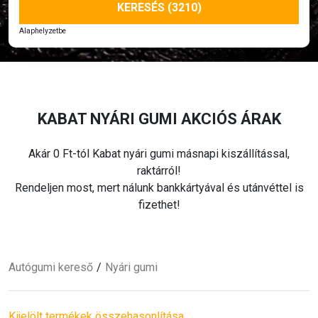
KERESÉS (3210)
Alaphelyzetbe
KABAT
NYÁRI
GUMI AKCIÓS ÁRAK
Akár 0 Ft-tól Kabat
nyári
gumi másnapi kiszállítással,
raktárról!
Rendeljen most, mert nálunk bankkártyával és utánvéttel is
fizethet!
Autógumi kereső
Nyári
gumi
Kijelölt termékek összehasonlítása