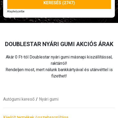
KERESÉS (2747)
Alaphelyzetbe
DOUBLESTAR
NYÁRI
GUMI AKCIÓS ÁRAK
Akár 0 Ft-tól Doublestar
nyári
gumi másnapi kiszállítással,
raktárról!
Rendeljen most, mert nálunk bankkártyával és utánvéttel is
fizethet!
Autógumi kereső
Nyári
gumi
Kijelölt termékek összehasonlítása