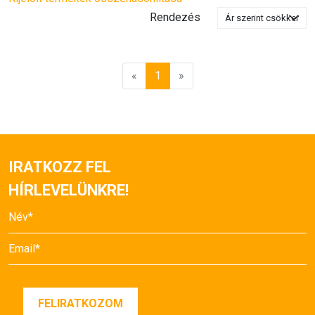
Rendezés
«
1
»
IRATKOZZ FEL
HÍRLEVELÜNKRE!