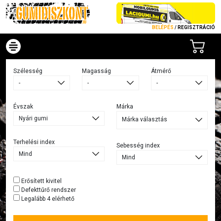
BELÉPÉS
/
REGISZTRÁCIÓ
Szélesség
Magasság
Átmérő
Évszak
Márka
Márka választás
Terhelési index
Sebesség index
Erősített kivitel
Defekttűrő rendszer
Legalább 4 elérhető