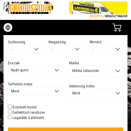
BELÉPÉS
/
REGISZTRÁCIÓ
Szélesség
Magasság
Átmérő
Évszak
Márka
Márka választás
Terhelési index
Sebesség index
Erősített kivitel
Defekttűrő rendszer
Legalább 4 elérhető