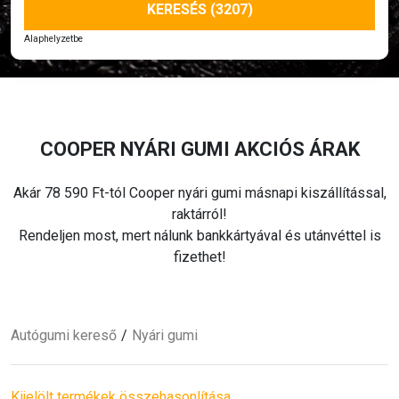
KERESÉS (3207)
Alaphelyzetbe
COOPER
NYÁRI
GUMI AKCIÓS ÁRAK
Akár 78 590 Ft-tól Cooper
nyári
gumi másnapi kiszállítással,
raktárról!
Rendeljen most, mert nálunk bankkártyával és utánvéttel is
fizethet!
Autógumi kereső
Nyári
gumi
Kijelölt termékek összehasonlítása