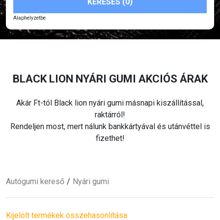
KERESÉS (0)
Alaphelyzetbe
BLACK LION
NYÁRI
GUMI AKCIÓS ÁRAK
Akár
Ft-tól Black lion
nyári
gumi másnapi kiszállítással,
raktárról!
Rendeljen most, mert nálunk bankkártyával és utánvéttel is
fizethet!
Autógumi kereső
Nyári
gumi
Kijelölt termékek összehasonlítása