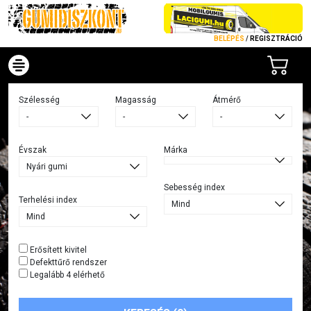
BELÉPÉS
/
REGISZTRÁCIÓ
Szélesség
Magasság
Átmérő
Évszak
Márka
Sebesség index
Terhelési index
Erősített kivitel
Defekttűrő rendszer
Legalább 4 elérhető