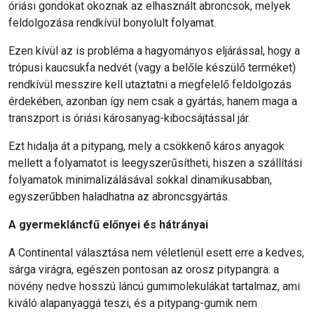
óriási gondokat okoznak az elhasznált abroncsok, melyek
feldolgozása rendkívül bonyolult folyamat.
Ezen kívül az is probléma a hagyományos eljárással, hogy a
trópusi kaucsukfa nedvét (vagy a belőle készülő terméket)
rendkívül messzire kell utaztatni a megfelelő feldolgozás
érdekében, azonban így nem csak a gyártás, hanem maga a
transzport is óriási károsanyag-kibocsájtással jár.
Ezt hidalja át a pitypang, mely a csökkenő káros anyagok
mellett a folyamatot is leegyszerűsítheti, hiszen a szállítási
folyamatok minimalizálásával sokkal dinamikusabban,
egyszerűbben haladhatna az abroncsgyártás.
A gyermekláncfű előnyei és hátrányai
A Continental választása nem véletlenül esett erre a kedves,
sárga virágra, egészen pontosan az orosz pitypangra: a
növény nedve hosszú láncú gumimolekulákat tartalmaz, ami
kiváló alapanyaggá teszi, és a pitypang-gumik nem