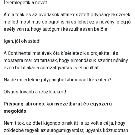
felemlegetik a nevét.
Ám a teák és az óvodások által készített pitypang-ékszerek
mellett most más dologról is híres lehet ez a növény: elég jó
esély van rá, hogy autógumi készülhessen belőle!
Igen, jól olvastad!
A Continental már évek óta kísérletezik a projekttel, és
mostanra már ott tartanak, hogy elmondásuk szerint néhány
éven belül akár a sorozatgyártás is elindulhat.
Na de mi értelme pitypangból abroncsot készíteni?
Olvass tovább a részletekért!
Pitypang-abroncs: környezetbarát és egyszerű
megoldás
Nem titok, az ötlet kigondolóinak itt is az volt a célja, hogy
zöldebbé tegyék az autógumigyártást, ugyanis köztudottan