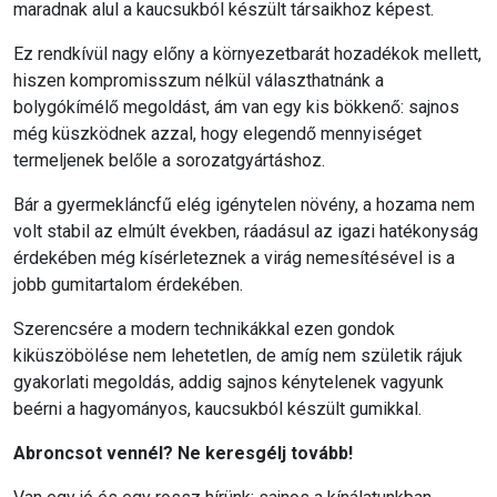
maradnak alul a kaucsukból készült társaikhoz képest.
Ez rendkívül nagy előny a környezetbarát hozadékok mellett,
hiszen kompromisszum nélkül választhatnánk a
bolygókímélő megoldást, ám van egy kis bökkenő: sajnos
még küszködnek azzal, hogy elegendő mennyiséget
termeljenek belőle a sorozatgyártáshoz.
Bár a gyermekláncfű elég igénytelen növény, a hozama nem
volt stabil az elmúlt években, ráadásul az igazi hatékonyság
érdekében még kísérleteznek a virág nemesítésével is a
jobb gumitartalom érdekében.
Szerencsére a modern technikákkal ezen gondok
kiküszöbölése nem lehetetlen, de amíg nem születik rájuk
gyakorlati megoldás, addig sajnos kénytelenek vagyunk
beérni a hagyományos, kaucsukból készült gumikkal.
Abroncsot vennél? Ne keresgélj tovább!