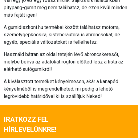
Van egy jó és egy rossz hírünk: sajnos a kínálatunkban
pitypang-gumit még nem találhatsz, de ezen kívül minden
más fajtát igen!
A gumidiszkont.hu termékei között találhatsz motorra,
személygépkocsira, kisteherautóra is abroncsokat, de
egyéb, speciális változatokat is fellelhetsz.
Használd bátran az oldal tetején lévő abroncskeresőt,
melybe beírva az adatokat rögtön előtted lesz a lista az
elérhető autógumikról!
A kiválasztott terméket kényelmesen, akár a kanapéd
kényelméből is megrendelheted, mi pedig a lehető
legrövidebb határidővel ki is szállítjuk Neked!
IRATKOZZ FEL
HÍRLEVELÜNKRE!